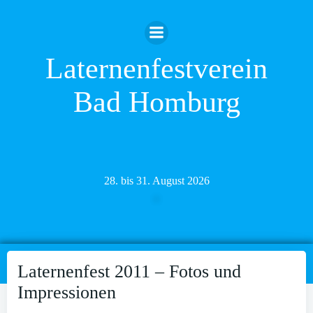
Zum
Inhalt
springen
Laternenfestverein
Bad Homburg
28. bis 31. August 2026
Laternenfest 2011 – Fotos und
Impressionen