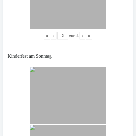
«
‹
von
4
›
»
Kinderfest am Sonntag