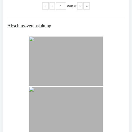
«
‹
von
8
›
»
Abschlussveranstaltung