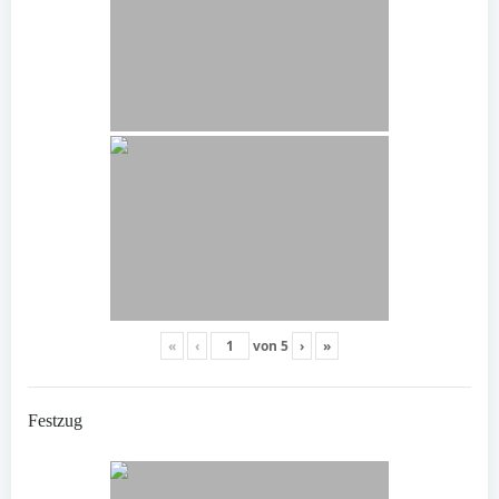
«
‹
von
5
›
»
Festzug