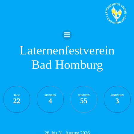
Zum
Inhalt
springen
Laternenfestverein
Bad Homburg
TAGE
STUNDEN
MINUTEN
SEKUNDEN
22
4
55
2
28. bis 31. August 2026