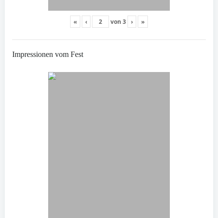
«
‹
von
3
›
»
Impressionen vom Fest