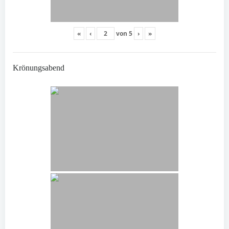
«
‹
von
5
›
»
Krönungsabend