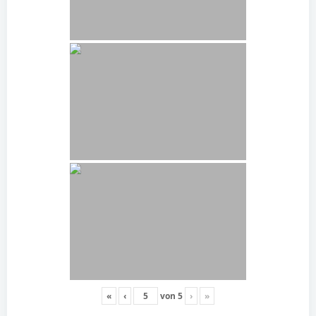
«
‹
von
5
›
»