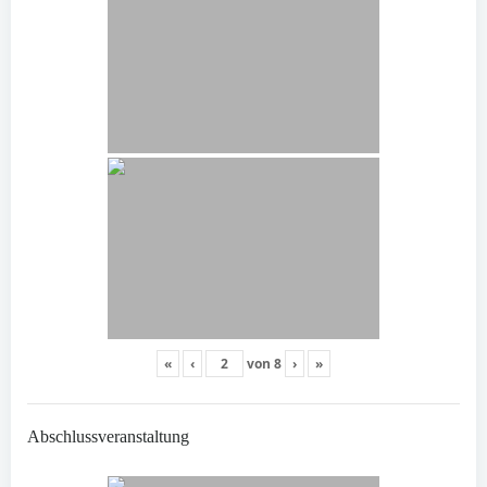
«
‹
von
8
›
»
Abschlussveranstaltung