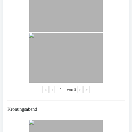
«
‹
von
5
›
»
Krönungsabend