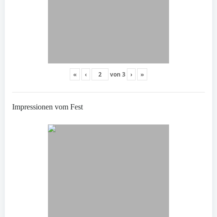
«
‹
von
3
›
»
Impressionen vom Fest