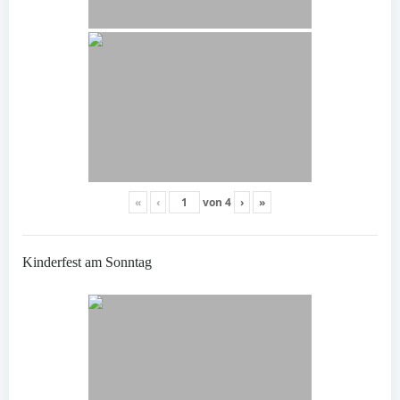
«
‹
von
4
›
»
Kinderfest am Sonntag