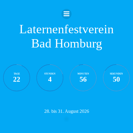
Zum
Inhalt
springen
Laternenfestverein
Bad Homburg
TAGE
STUNDEN
MINUTEN
SEKUNDEN
22
4
56
49
28. bis 31. August 2026