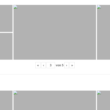
«
‹
von
5
›
»