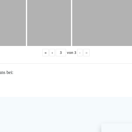
«
‹
von
3
›
»
uns bei: