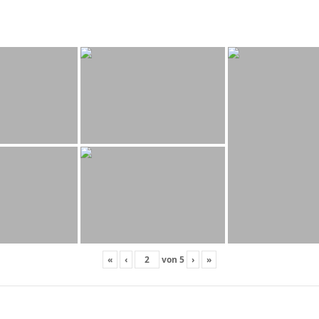
«
‹
von
5
›
»