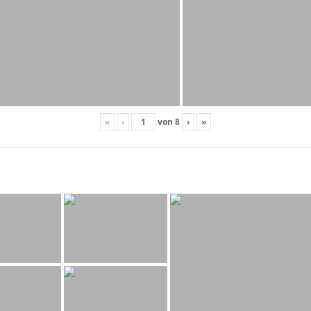
«
‹
von
8
›
»