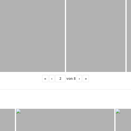
«
‹
von
8
›
»