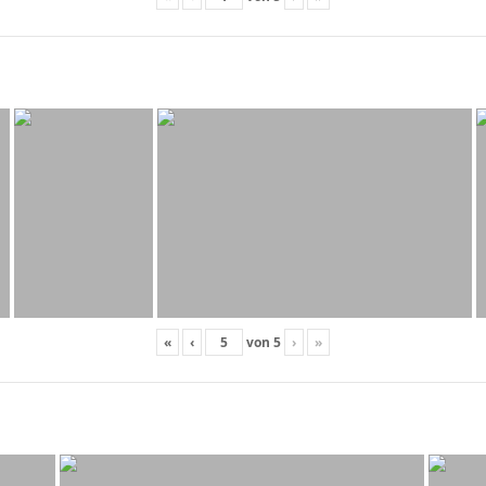
«
‹
von
5
›
»