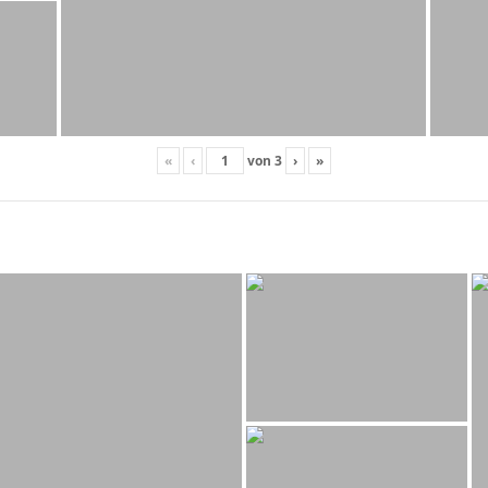
«
‹
von
3
›
»