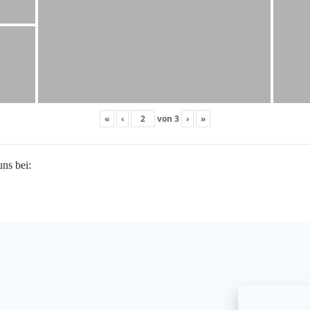
«
‹
von
3
›
»
uns bei: