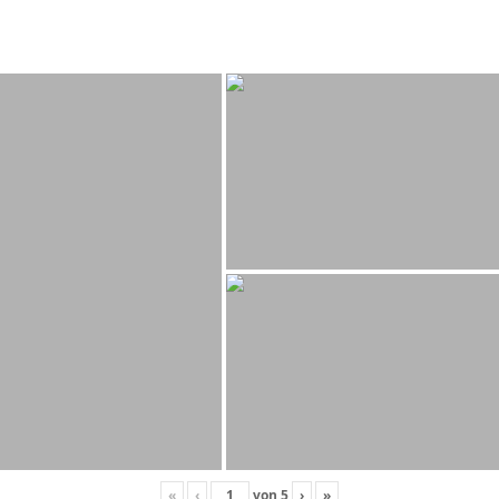
«
‹
von
5
›
»