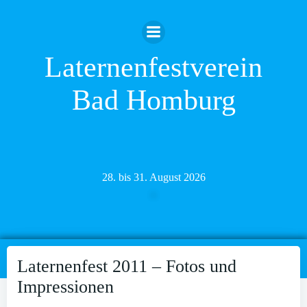
Zum
Inhalt
springen
Laternenfestverein
Bad Homburg
28. bis 31. August 2026
Laternenfest 2011 – Fotos und
Impressionen