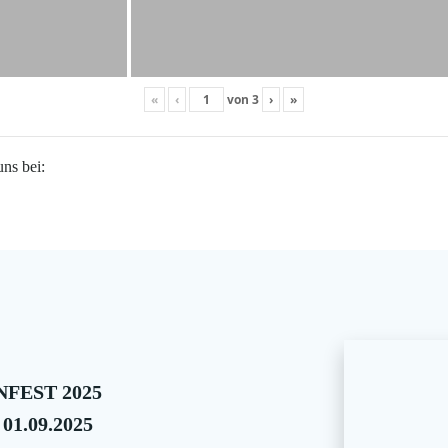
«
‹
von
3
›
»
uns bei:
FEST 2025
 01.09.2025