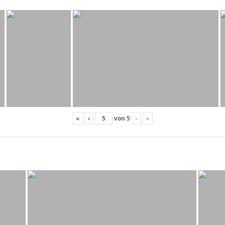
«
‹
von
5
›
»