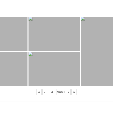
«
‹
von
5
›
»