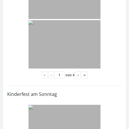
«
‹
von
4
›
»
Kinderfest am Sonntag