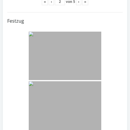
«
‹
von
5
›
»
Festzug