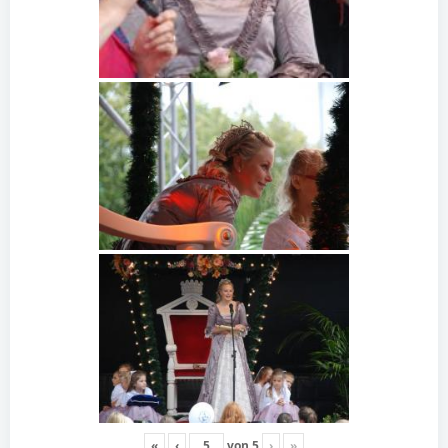
«
‹
von
5
›
»