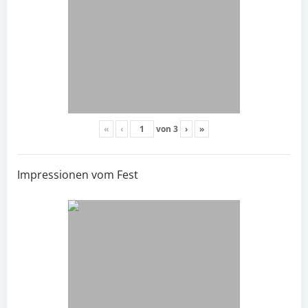
«
‹
von
3
›
»
Impressionen vom Fest