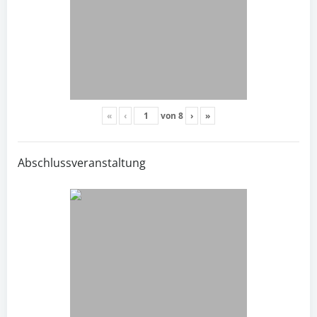
«
‹
von
8
›
»
Abschlussveranstaltung