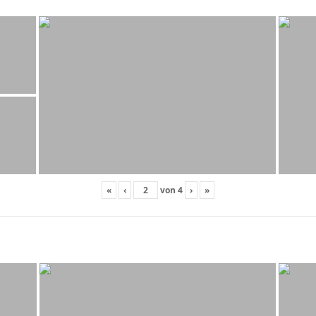
«
‹
von
4
›
»