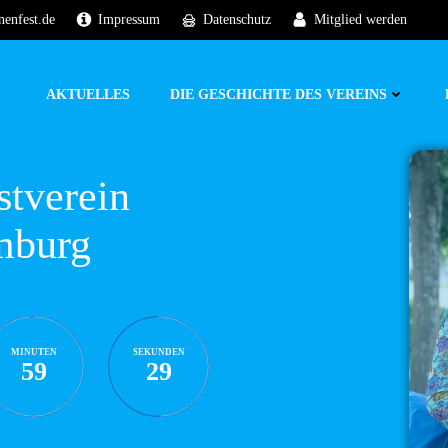
nenfest.de
Impressum
Datenschutz
Mitglied werden
AKTUELLES
DIE GESCHICHTE DES VEREINS
stverein
mburg
MINUTEN
SEKUNDEN
59
28