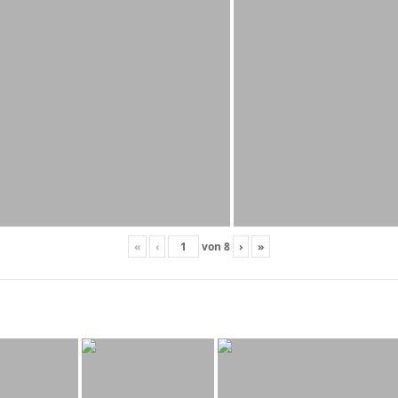
«
‹
von
8
›
»