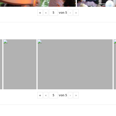
«
‹
von
5
›
»
«
‹
von
5
›
»