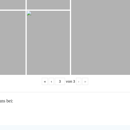
«
‹
von
3
›
»
uns bei: