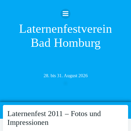
Zum
Inhalt
springen
Laternenfestverein
Bad Homburg
28. bis 31. August 2026
Laternenfest 2011 – Fotos und
Impressionen