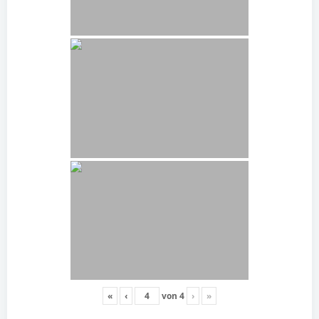
«
‹
von
4
›
»