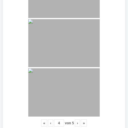
«
‹
von
5
›
»