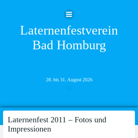
Zum
Inhalt
springen
Laternenfestverein
Bad Homburg
28. bis 31. August 2026
Laternenfest 2011 – Fotos und
Impressionen