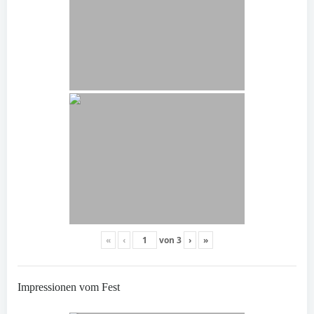
«
‹
von
3
›
»
Impressionen vom Fest