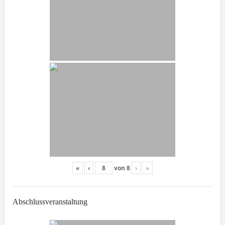
«
‹
von
8
›
»
Abschlussveranstaltung