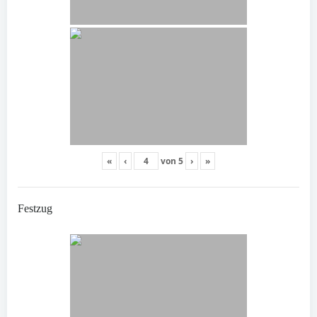
«
‹
von
5
›
»
Festzug