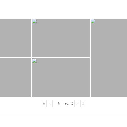
«
‹
von
5
›
»