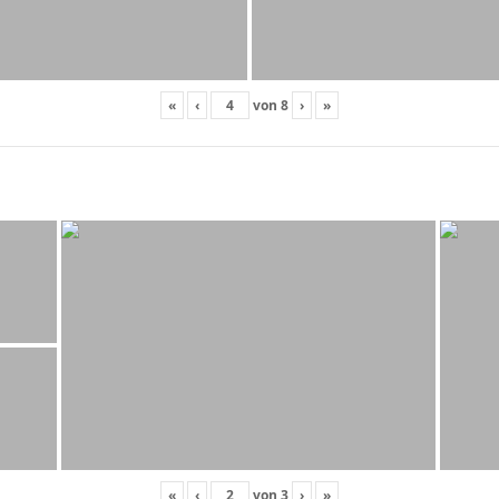
«
‹
von
8
›
»
«
‹
von
3
›
»