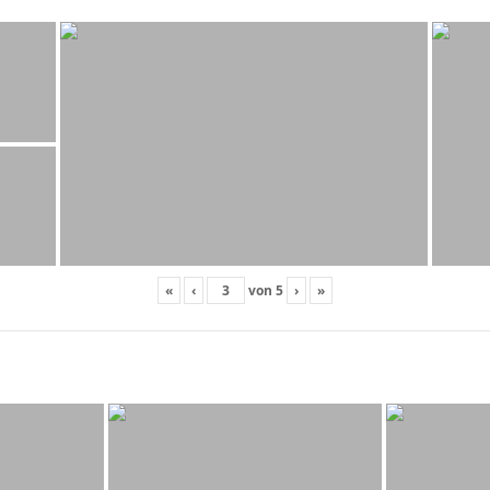
«
‹
von
5
›
»