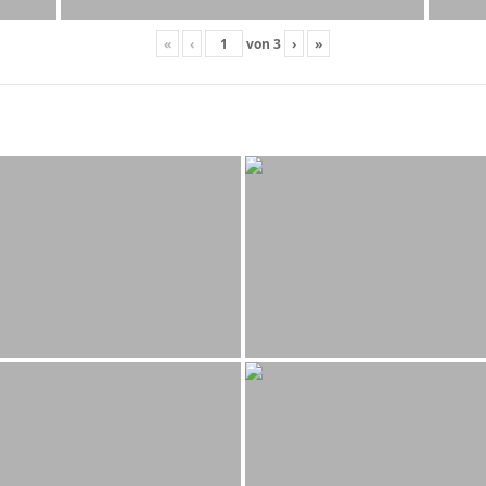
«
‹
von
3
›
»