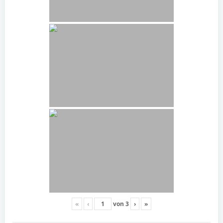
«
‹
von
3
›
»