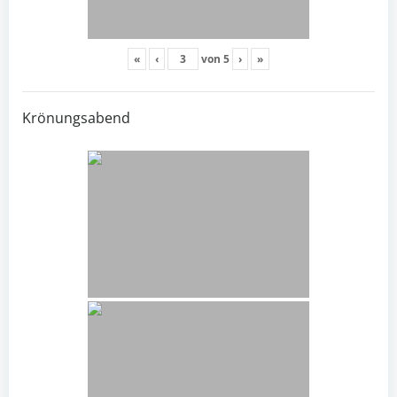
«
‹
von
5
›
»
Krönungsabend