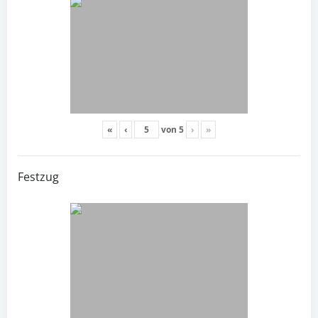
«
‹
von
5
›
»
Festzug