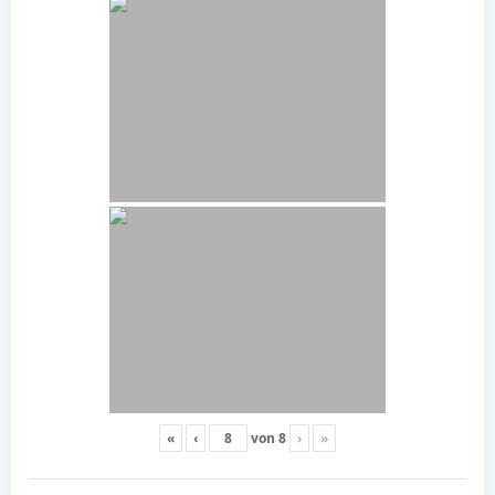
«
‹
von
8
›
»