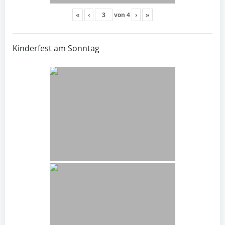
«
‹
von
4
›
»
Kinderfest am Sonntag