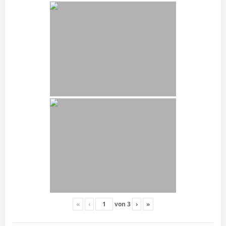
«
‹
von
3
›
»