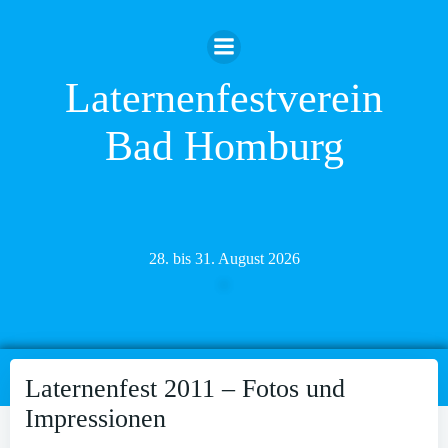
Zum
Inhalt
springen
Laternenfestverein
Bad Homburg
28. bis 31. August 2026
Laternenfest 2011 – Fotos und
Impressionen