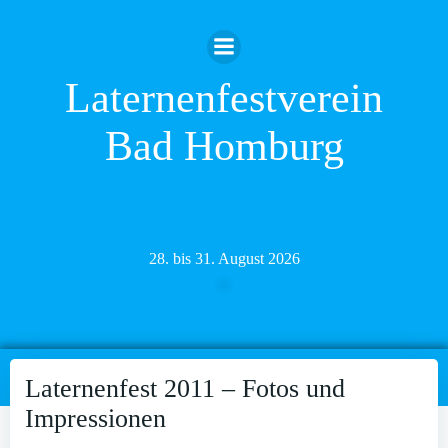
Zum
Inhalt
springen
Laternenfestverein
Bad Homburg
28. bis 31. August 2026
Laternenfest 2011 – Fotos und
Impressionen