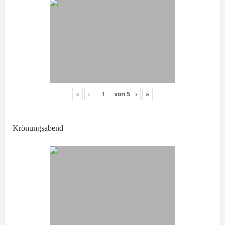
«
‹
von
5
›
»
Krönungsabend