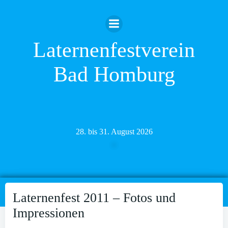
Zum
Inhalt
springen
Laternenfestverein
Bad Homburg
28. bis 31. August 2026
Laternenfest 2011 – Fotos und
Impressionen