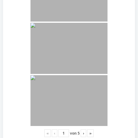
«
‹
von
5
›
»