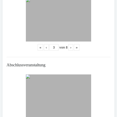
«
‹
von
8
›
»
Abschlussveranstaltung