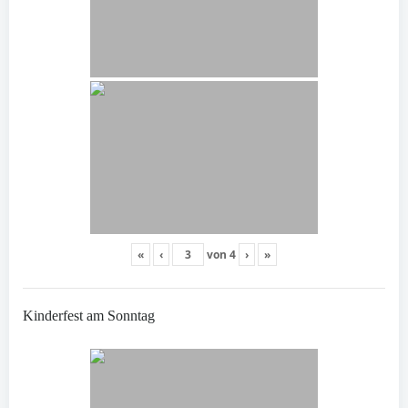
«
‹
von
4
›
»
Kinderfest am Sonntag