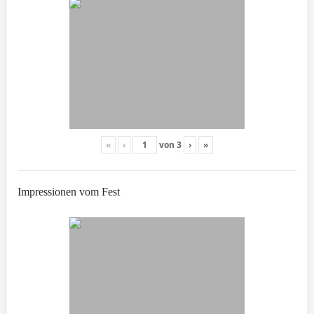
«
‹
von
3
›
»
Impressionen vom Fest