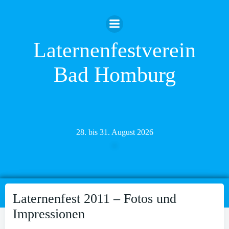
Zum
Inhalt
springen
Laternenfestverein
Bad Homburg
28. bis 31. August 2026
Laternenfest 2011 – Fotos und
Impressionen