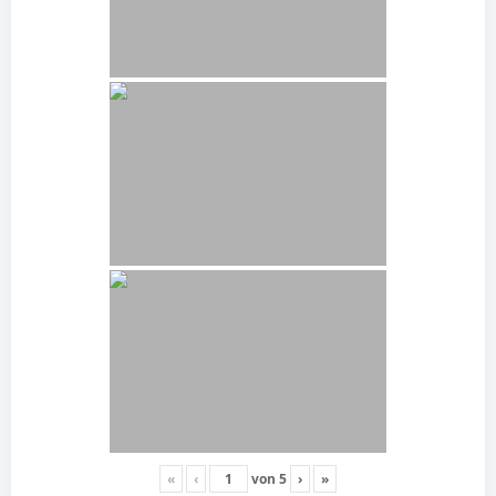
«
‹
von
5
›
»