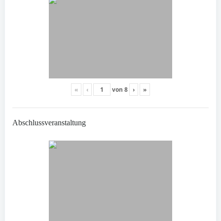
«
‹
von
8
›
»
Abschlussveranstaltung