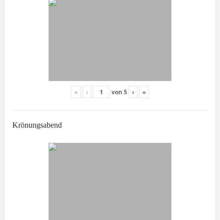
«
‹
von
5
›
»
Krönungsabend