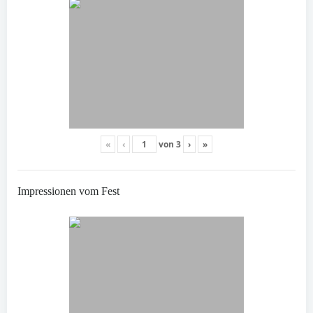
«
‹
von
3
›
»
Impressionen vom Fest