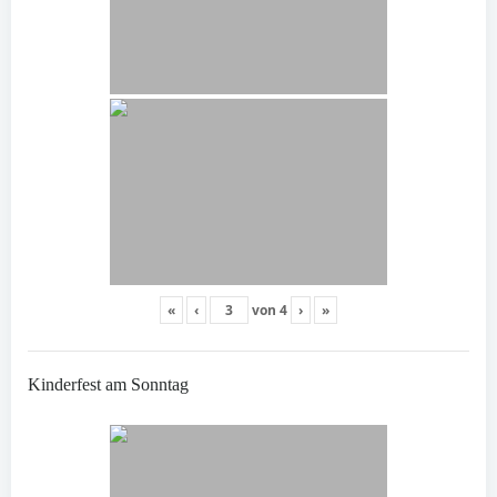
«
‹
von
4
›
»
Kinderfest am Sonntag